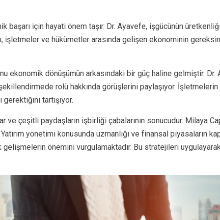
 başarı için hayati önem taşır. Dr. Ayavefe, işgücünün üretkenliğin
, işletmeler ve hükümetler arasında gelişen ekonominin gereksinim
u ekonomik dönüşümün arkasındaki bir güç haline gelmiştir. Dr. Ay
şekillendirmede rolü hakkında görüşlerini paylaşıyor. İşletmeleri
gerektiğini tartışıyor.
alar ve çeşitli paydaşların işbirliği çabalarının sonucudur. Milaya 
. Yatırım yönetimi konusunda uzmanlığı ve finansal piyasaların kaps
ik gelişmelerin önemini vurgulamaktadır. Bu stratejileri uygulayar