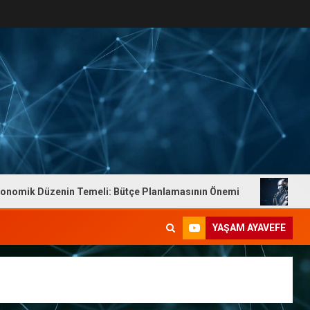
zenin Temeli: Bütçe Planlamasının Önemi
Dr. Yaşam Ay
YAŞAM AYAVEFE