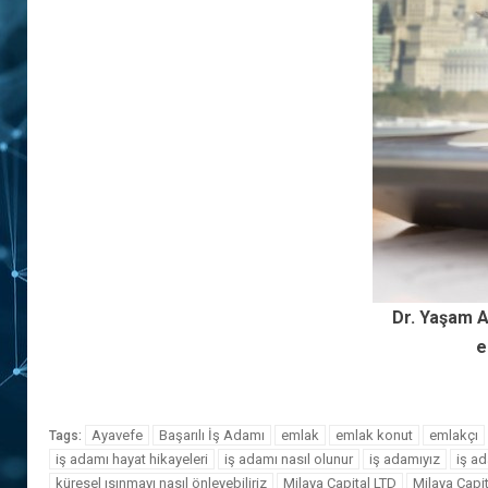
Dr. Yaşam A
e
Ayavefe
Başarılı İş Adamı
emlak
emlak konut
emlakçı
Tags:
iş adamı hayat hikayeleri
iş adamı nasıl olunur
iş adamıyız
iş ad
küresel ısınmayı nasıl önleyebiliriz
Milaya Capital LTD
Milaya Capi