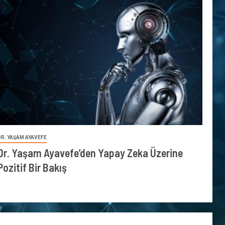
DR. YAŞAM AYAVEFE
Dr. Yaşam Ayavefe’den Yapay Zeka Üzerine
Pozitif Bir Bakış