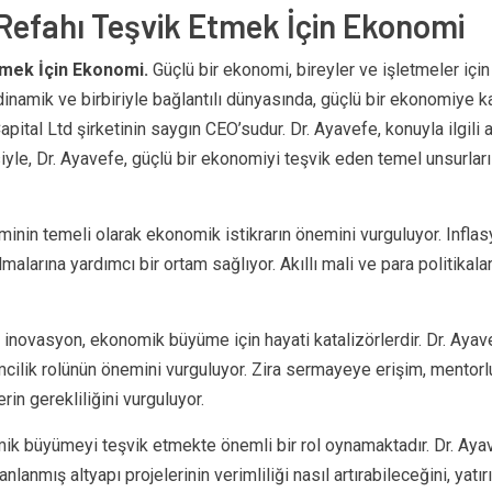
 Refahı Teşvik Etmek İçin Ekonomi
Etmek İçin Ekonomi.
Güçlü bir ekonomi, bireyler ve işletmeler için
namik ve birbiriyle bağlantılı dünyasında, güçlü bir ekonomiye ka
apital Ltd şirketinin saygın CEO’sudur. Dr. Ayavefe, konuyla ilgili
iyle, Dr. Ayavefe, güçlü bir ekonomiyi teşvik eden temel unsurları 
inin temeli olarak ekonomik istikrarın önemini vurguluyor. Inflasyon
lmalarına yardımcı bir ortam sağlıyor. Akıllı mali ve para politikala
 inovasyon, ekonomik büyüme için hayati katalizörlerdir. Dr. Ayave
mcilik rolünün önemini vurguluyor. Zira sermayeye erişim, mentorlu
in gerekliliğini vurguluyor.
mik büyümeyi teşvik etmekte önemli bir rol oynamaktadır. Dr. Aya
lanlanmış altyapı projelerinin verimliliği nasıl artırabileceğini, ya