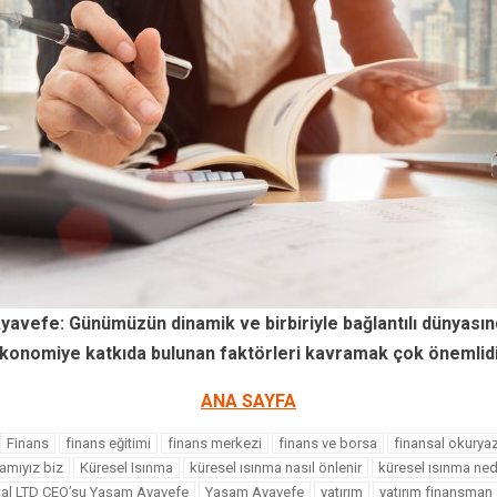
yavefe: Günümüzün dinamik ve birbiriyle bağlantılı dünyasınd
konomiye katkıda bulunan faktörleri kavramak çok önemlidi
ANA SAYFA
Finans
finans eğitimi
finans merkezi
finans ve borsa
finansal okuryaz
amıyız biz
Küresel Isınma
küresel ısınma nasıl önlenir
küresel ısınma ned
tal LTD CEO’su Yaşam Ayavefe
Yasam Ayavefe
yatırım
yatırım finansman