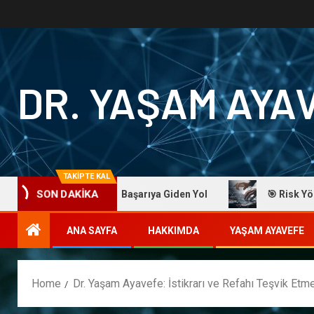
DR. YAŞAM AYA
TAKİPTE KAL
SON DAKİKA
 Yaşam Ayavefe: Başarıya Giden Yol
🎯 Risk Yönetiminde 
ANA SAYFA
HAKKIMDA
YAŞAM AYAVEFE
Home
Dr. Yaşam Ayavefe: İstikrarı ve Refahı Teşvik Etm