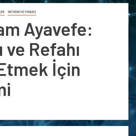
LER
YATIRIM VE FİNANS
şam Ayavefe:
ı ve Refahı
Etmek İçin
mi