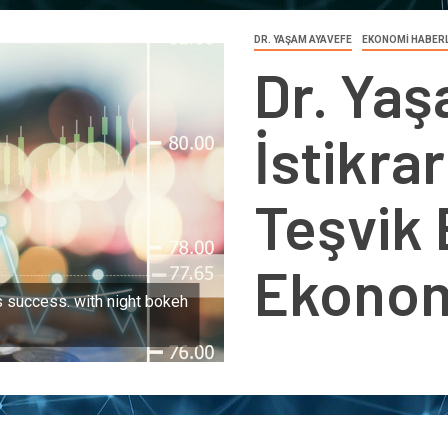
DR. YAŞAM AYAVEFE
EKONOMİ HABER
Dr. Ya
İstikrar
Teşvik 
Ekono
s success. with night bokeh