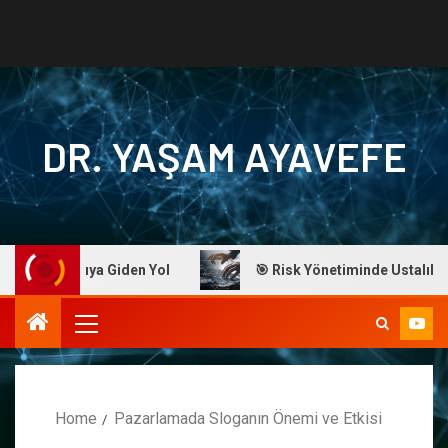
DR. YAŞAM AYAVEFE
 Başarıya Giden Yol
🎯 Risk Yönetiminde Ustalık: Dr. Aya
Home
Pazarlamada Sloganın Önemi ve Etkisi