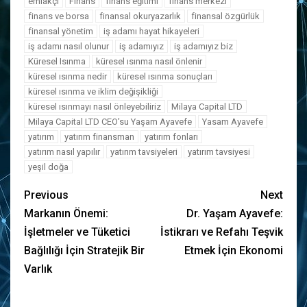
emlakçı
Finans
finans eğitimi
finans merkezi
finans ve borsa
finansal okuryazarlık
finansal özgürlük
finansal yönetim
iş adamı hayat hikayeleri
iş adamı nasıl olunur
iş adamıyız
iş adamıyız biz
Küresel Isınma
küresel ısınma nasıl önlenir
küresel ısınma nedir
küresel ısınma sonuçları
küresel ısınma ve iklim değişikliği
küresel ısınmayı nasıl önleyebiliriz
Milaya Capital LTD
Milaya Capital LTD CEO’su Yaşam Ayavefe
Yasam Ayavefe
yatırım
yatırım finansman
yatırım fonları
yatırım nasıl yapılır
yatırım tavsiyeleri
yatırım tavsiyesi
yeşil doğa
Previous
Next
Markanın Önemi:
Dr. Yaşam Ayavefe:
İşletmeler ve Tüketici
İstikrarı ve Refahı Teşvik
Bağlılığı İçin Stratejik Bir
Etmek İçin Ekonomi
Varlık