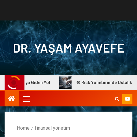
DR. YAŞAM AYAVEFE
aşarıya Giden Yol
🎯 Risk Yönetiminde Ustalık: Dr. Ayave
Home
finansal yönetim