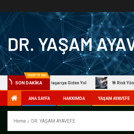
DR. YAŞAM AYA
TAKİPTE KAL
SON DAKİKA
Ayavefe: Başarıya Giden Yol
🎯 Risk Yönetiminde Ustalık
ANA SAYFA
HAKKIMDA
YAŞAM AYAVEFE
Home
DR. YAŞAM AYAVEFE