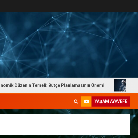
Temeli: Bütçe Planlamasının Önemi
Dr. Yaşam Ayavefe’d
YAŞAM AYAVEFE