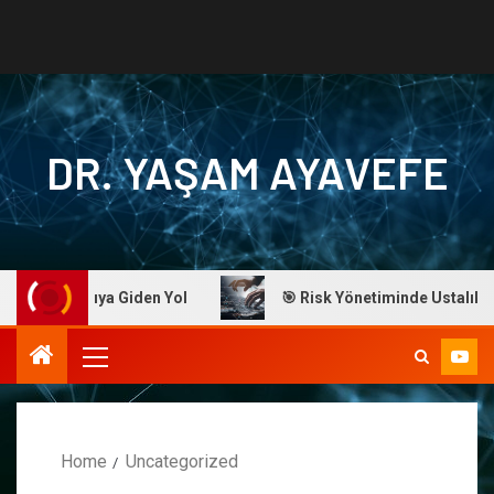
DR. YAŞAM AYAVEFE
Başarıya Giden Yol
🎯 Risk Yönetiminde Ustalık: Dr. Ayav
Home
Uncategorized