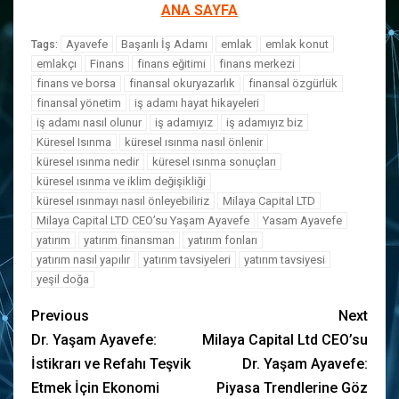
ANA SAYFA
Ayavefe
Başarılı İş Adamı
emlak
emlak konut
Tags:
emlakçı
Finans
finans eğitimi
finans merkezi
finans ve borsa
finansal okuryazarlık
finansal özgürlük
finansal yönetim
iş adamı hayat hikayeleri
iş adamı nasıl olunur
iş adamıyız
iş adamıyız biz
Küresel Isınma
küresel ısınma nasıl önlenir
küresel ısınma nedir
küresel ısınma sonuçları
küresel ısınma ve iklim değişikliği
küresel ısınmayı nasıl önleyebiliriz
Milaya Capital LTD
Milaya Capital LTD CEO’su Yaşam Ayavefe
Yasam Ayavefe
yatırım
yatırım finansman
yatırım fonları
yatırım nasıl yapılır
yatırım tavsiyeleri
yatırım tavsiyesi
yeşil doğa
Previous
Next
Dr. Yaşam Ayavefe:
Milaya Capital Ltd CEO’su
İstikrarı ve Refahı Teşvik
Dr. Yaşam Ayavefe:
Etmek İçin Ekonomi
Piyasa Trendlerine Göz