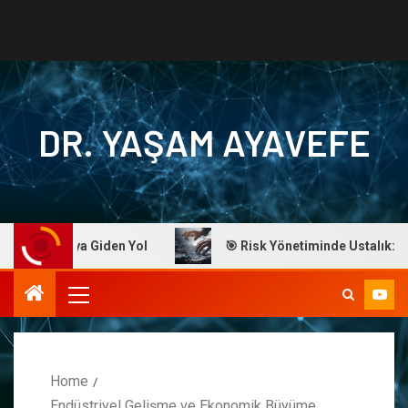
DR. YAŞAM AYAVEFE
Başarıya Giden Yol
🎯 Risk Yönetiminde Ustalık: Dr. Ayav
Home
Endüstriyel Gelişme ve Ekonomik Büyüme