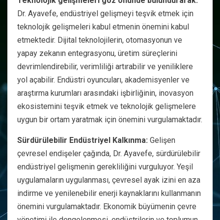
Teknolojik gelişmeleri göz önünde bulundurarak:
Dr. Ayavefe, endüstriyel gelişmeyi teşvik etmek için
teknolojik gelişmeleri kabul etmenin önemini kabul
etmektedir. Dijital teknolojilerin, otomasyonun ve
yapay zekanın entegrasyonu, üretim süreçlerini
devrimlendirebilir, verimliliği artırabilir ve yeniliklere
yol açabilir. Endüstri oyuncuları, akademisyenler ve
araştırma kurumları arasındaki işbirliğinin, inovasyon
ekosistemini teşvik etmek ve teknolojik gelişmelere
uygun bir ortam yaratmak için önemini vurgulamaktadır.
Sürdürülebilir Endüstriyel Kalkınma:
Gelişen
çevresel endişeler çağında, Dr. Ayavefe, sürdürülebilir
endüstriyel gelişmenin gerekliliğini vurguluyor. Yeşil
uygulamaların uygulanması, çevresel ayak izini en aza
indirme ve yenilenebilir enerji kaynaklarını kullanmanın
önemini vurgulamaktadır. Ekonomik büyümenin çevre
yönetimi ile dengelenmesi, endüstrilerin ve toplumun