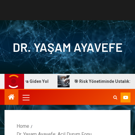
DR. YAŞAM AYAVEFE
aşarıya Giden Yol
🎯 Risk Yönetiminde Ustalık: Dr. Ayav
Home
Dr. Yaşam Ayavefe: Acil Durum Fonu