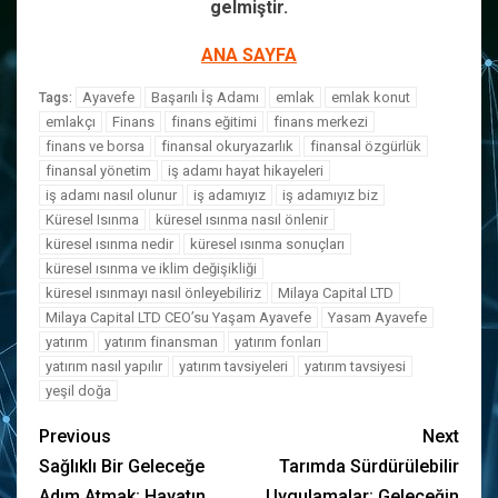
gelmiştir.
ANA SAYFA
Ayavefe
Başarılı İş Adamı
emlak
emlak konut
Tags:
emlakçı
Finans
finans eğitimi
finans merkezi
finans ve borsa
finansal okuryazarlık
finansal özgürlük
finansal yönetim
iş adamı hayat hikayeleri
iş adamı nasıl olunur
iş adamıyız
iş adamıyız biz
Küresel Isınma
küresel ısınma nasıl önlenir
küresel ısınma nedir
küresel ısınma sonuçları
küresel ısınma ve iklim değişikliği
küresel ısınmayı nasıl önleyebiliriz
Milaya Capital LTD
Milaya Capital LTD CEO’su Yaşam Ayavefe
Yasam Ayavefe
yatırım
yatırım finansman
yatırım fonları
yatırım nasıl yapılır
yatırım tavsiyeleri
yatırım tavsiyesi
yeşil doğa
Previous
Next
Sağlıklı Bir Geleceğe
Tarımda Sürdürülebilir
Adım Atmak: Hayatın
Uygulamalar: Geleceğin