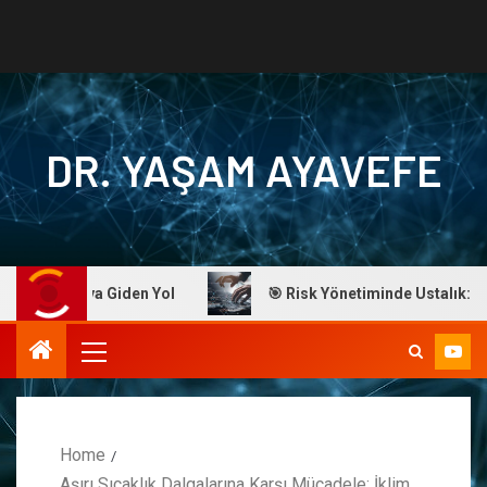
DR. YAŞAM AYAVEFE
Başarıya Giden Yol
🎯 Risk Yönetiminde Ustalık: Dr. Ayav
Home
Aşırı Sıcaklık Dalgalarına Karşı Mücadele: İklim