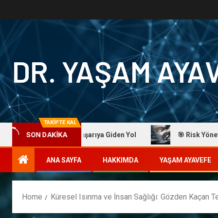
DR. YAŞAM AYA
TAKİPTE KAL
aşam Ayavefe: Başarıya Giden Yol
🎯 Risk Yönetiminde Us
SON DAKİKA
ANA SAYFA
HAKKIMDA
YAŞAM AYAVEFE
Home
Küresel Isınma ve İnsan Sağlığı: Gözden Kaçan Te