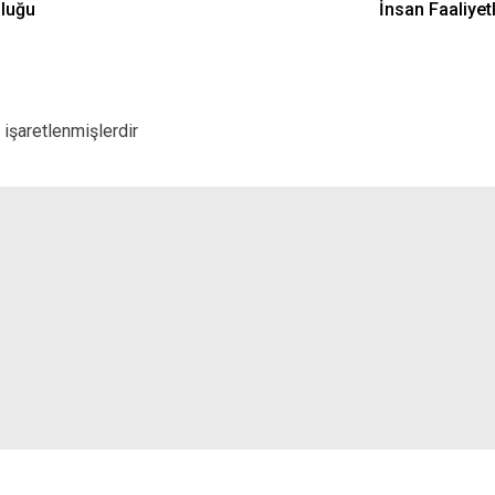
uluğu
İnsan Faaliye
 işaretlenmişlerdir