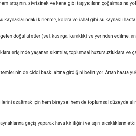
nem artışının, sivrisinek ve kene gibi taşıyıcıların çoğalmasına y
u kaynaklarındaki kirlenme, kolera ve ishal gibi su kaynaklı hastalıkl
gelen doğal afetler (sel, kasırga, kuraklık) ve yerinden edilme,
lara erişimde yaşanan sıkıntılar, toplumsal huzursuzluklara ve ça
emlerinin de ciddi baskı altına girdiğini belirtiyor. Artan hasta yü
kilerini azaltmak için hem bireysel hem de toplumsal düzeyde alı
kaynaklarına geçiş yaparak hava kirliliğini ve aşırı sıcaklıkların e