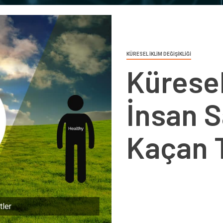
KÜRESEL İKLİM DEĞİŞİKLİĞİ
Küresel
İnsan S
Kaçan T
tler