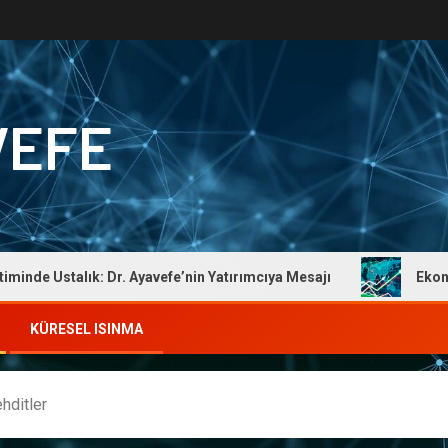
VEFE
talık: Dr. Ayavefe’nin Yatırımcıya Mesajı
Ekonomik Düze
KÜRESEL ISINMA
hditler