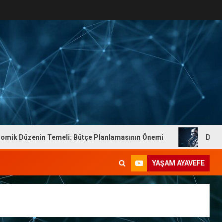
nin Temeli: Bütçe Planlamasının Önemi
Dr. Yaşam Ayav
YAŞAM AYAVEFE