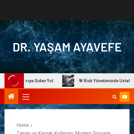
DR. YAŞAM AYAVEFE
 Başarıya Giden Yol
🎯 Risk Yönetiminde Ustalık: Dr. Aya
Home
Zaman ve Kaynak Kullanımı: Modern Dünyada