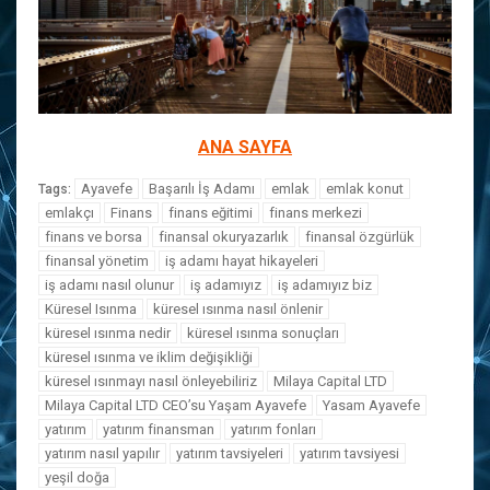
ANA SAYFA
Ayavefe
Başarılı İş Adamı
emlak
emlak konut
Tags:
emlakçı
Finans
finans eğitimi
finans merkezi
finans ve borsa
finansal okuryazarlık
finansal özgürlük
finansal yönetim
iş adamı hayat hikayeleri
iş adamı nasıl olunur
iş adamıyız
iş adamıyız biz
Küresel Isınma
küresel ısınma nasıl önlenir
küresel ısınma nedir
küresel ısınma sonuçları
küresel ısınma ve iklim değişikliği
küresel ısınmayı nasıl önleyebiliriz
Milaya Capital LTD
Milaya Capital LTD CEO’su Yaşam Ayavefe
Yasam Ayavefe
yatırım
yatırım finansman
yatırım fonları
yatırım nasıl yapılır
yatırım tavsiyeleri
yatırım tavsiyesi
yeşil doğa