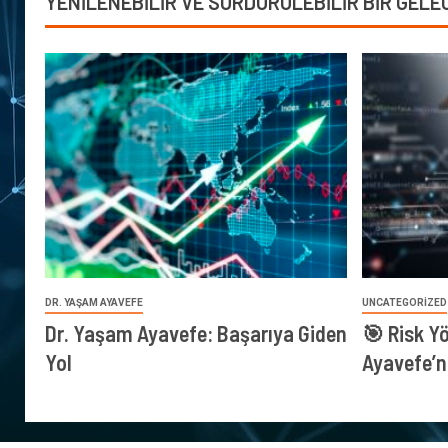
YENİLENEBİLİR VE SÜRDÜRÜLEBİLİR BİR GELE
DR. YAŞAM AYAVEFE
UNCATEGORIZED
Dr. Yaşam Ayavefe: Başarıya Giden
🎯 Risk Y
Yol
Ayavefe’n