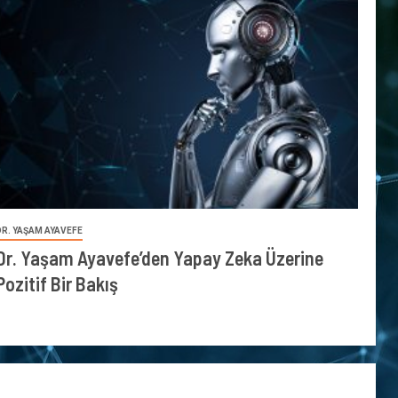
DR. YAŞAM AYAVEFE
Dr. Yaşam Ayavefe’den Yapay Zeka Üzerine
Pozitif Bir Bakış