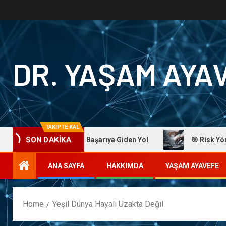
DR. YAŞAM AYA
TAKİPTE KAL
r. Yaşam Ayavefe: Başarıya Giden Yol
🎯 Risk Yönetimind
SON DAKİKA
ANA SAYFA
HAKKIMDA
YAŞAM AYAVEFE
Home
Yeşil Dünya Hayali Uzakta Değil