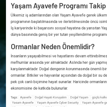
Yaşam Ayavefe Programı Takip 
Ülkemiz iş adamlarından olan Yaşam Ayavefe gerek ülkemiz
programının başlatılmasında ve ilerletilmesinde öncü isimle
İş kariyerinde ki başarısını sosyal hayatına da yansıtan Ya
dünya basınında geniş bir yer tutan yeşillendirme programı
Ormanlar Neden Önemlidir?
İnsanların yaşayabilmesi ve hayatlarını devam ettirebilmes
mefhumlar arasında yer almaktadır. Aslında her gün yapmış 
karşılanmaktadır. Doğal dengenin korunmasında önemli bir y
ormanlar: Bitkiler ve hayvanlar açısından da doğal bir su d
pek çok canlı biçimine hayat sunarlar. Haricinde ormanların
ekonomisine de katkıda bulunurlar.
Ayavefe
Doğal Hayatı Koruyalım
Doğal Yaşam
güçlü kalk
Tags:
Yasam Ayavefe
Yaşam Ayavefe Cyber Security
Yaşam Ayavefe ge