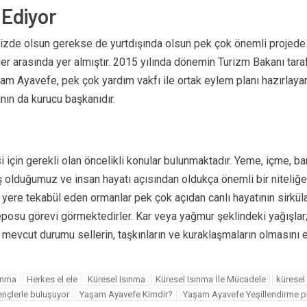
Ediyor
de olsun gerekse de yurtdışında olsun pek çok önemli projede ye
r arasında yer almıştır. 2015 yılında dönemin Turizm Bakanı tarafı
şam Ayavefe, pek çok yardım vakfı ile ortak eylem planı hazırlayar
nın da kurucu başkanıdır.
i için gerekli olan öncelikli konular bulunmaktadır. Yeme, içme, 
olduğumuz ve insan hayatı açısından oldukça önemli bir niteliğe 
ere tekabül eden ormanlar pek çok açıdan canlı hayatının sirküla
eposu görevi görmektedirler. Kar veya yağmur şeklindeki yağışlar; a
 mevcut durumu sellerin, taşkınların ve kuraklaşmaların olmasını e
ınma
Herkes el ele
Küresel Isınma
Küresel Isınma İle Mücadele
küresel 
nçlerle buluşuyor
Yaşam Ayavefe Kimdir?
Yaşam Ayavefe Yeşillendirme pr