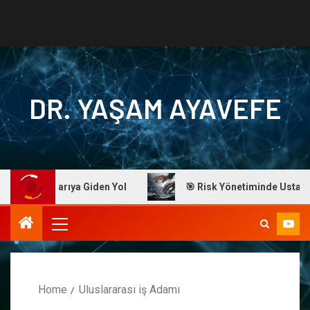
DR. YAŞAM AYAVEFE
Başarıya Giden Yol
🎯 Risk Yönetiminde Ustalık: Dr. Ayav
Home
Uluslararası iş Adamı