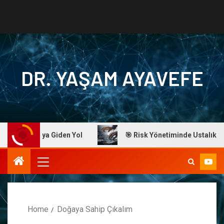
DR. YAŞAM AYAVEFE
 Başarıya Giden Yol
🎯 Risk Yönetiminde Ustalık: Dr. Ay
Home
Doğaya Sahip Çıkalım