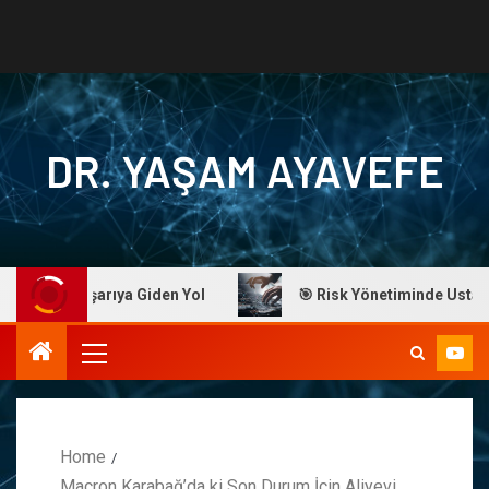
DR. YAŞAM AYAVEFE
fe: Başarıya Giden Yol
🎯 Risk Yönetiminde Ustalık: Dr.
Home
Macron Karabağ’da ki Son Durum İçin Aliyevi