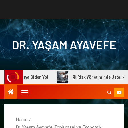
DR. YAŞAM AYAVEFE
Başarıya Giden Yol
🎯 Risk Yönetiminde Ustalık: Dr. Ayav
Home
Dr. Yaşam Ayavefe: Toplumsal ve Ekonomik