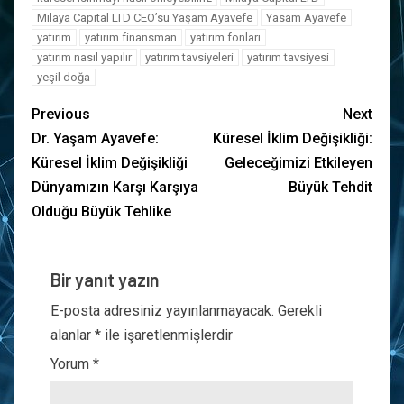
Milaya Capital LTD CEO’su Yaşam Ayavefe
Yasam Ayavefe
yatırım
yatırım finansman
yatırım fonları
yatırım nasıl yapılır
yatırım tavsiyeleri
yatırım tavsiyesi
yeşil doğa
Previous
Next
Dr. Yaşam Ayavefe:
Küresel İklim Değişikliği:
Küresel İklim Değişikliği
Geleceğimizi Etkileyen
Dünyamızın Karşı Karşıya
Büyük Tehdit
Olduğu Büyük Tehlike
Bir yanıt yazın
E-posta adresiniz yayınlanmayacak.
Gerekli
alanlar
*
ile işaretlenmişlerdir
Yorum
*