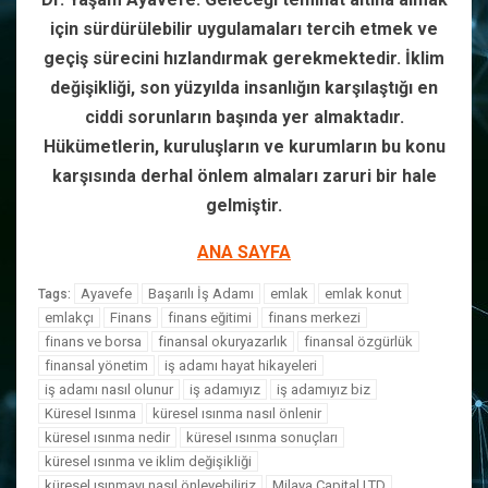
için sürdürülebilir uygulamaları tercih etmek ve
geçiş sürecini hızlandırmak gerekmektedir. İklim
değişikliği, son yüzyılda insanlığın karşılaştığı en
ciddi sorunların başında yer almaktadır.
Hükümetlerin, kuruluşların ve kurumların bu konu
karşısında derhal önlem almaları zaruri bir hale
gelmiştir.
ANA SAYFA
Ayavefe
Başarılı İş Adamı
emlak
emlak konut
Tags:
emlakçı
Finans
finans eğitimi
finans merkezi
finans ve borsa
finansal okuryazarlık
finansal özgürlük
finansal yönetim
iş adamı hayat hikayeleri
iş adamı nasıl olunur
iş adamıyız
iş adamıyız biz
Küresel Isınma
küresel ısınma nasıl önlenir
küresel ısınma nedir
küresel ısınma sonuçları
küresel ısınma ve iklim değişikliği
küresel ısınmayı nasıl önleyebiliriz
Milaya Capital LTD