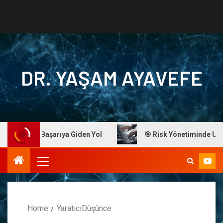
DR. YAŞAM AYAVEFE
Ayavefe: Başarıya Giden Yol
🎯 Risk Yönetiminde Ustalık
Home
YaratıcıDüşünce