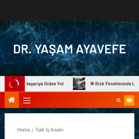
DR. YAŞAM AYAVEFE
Ayavefe: Başarıya Giden Yol
🎯 Risk Yönetiminde Ustalık
Home
Türk İş İnsanı