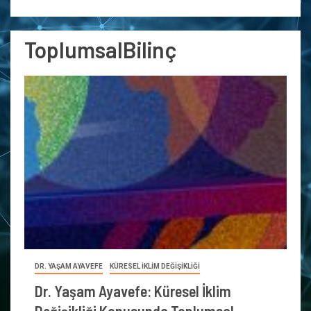
ToplumsalBilinç
DR. YAŞAM AYAVEFE
KÜRESEL İKLİM DEĞİŞİKLİĞİ
Dr. Yaşam Ayavefe: Küresel İklim