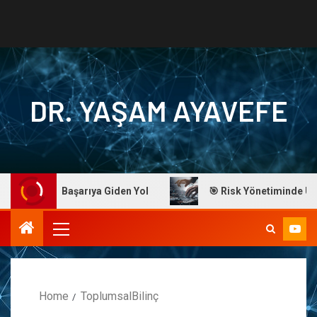
DR. YAŞAM AYAVEFE
Ayavefe: Başarıya Giden Yol
🎯 Risk Yönetiminde Ustalık
Home
ToplumsalBilinç