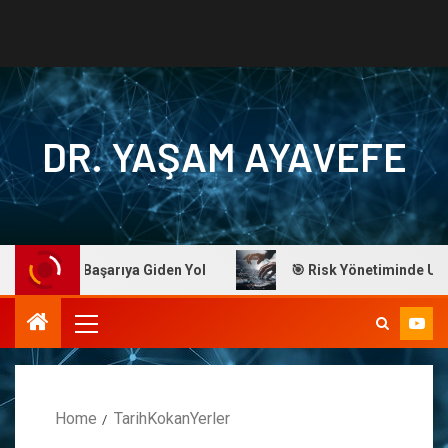
DR. YAŞAM AYAVEFE
Ayavefe: Başarıya Giden Yol
🎯 Risk Yönetiminde Ustalık
Home
TarihKokanYerler