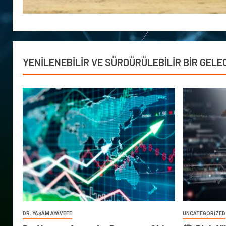
YENİLENEBİLİR VE SÜRDÜRÜLEBİLİR BİR GELE
DR. YAŞAM AYAVEFE
UNCATEGORIZED