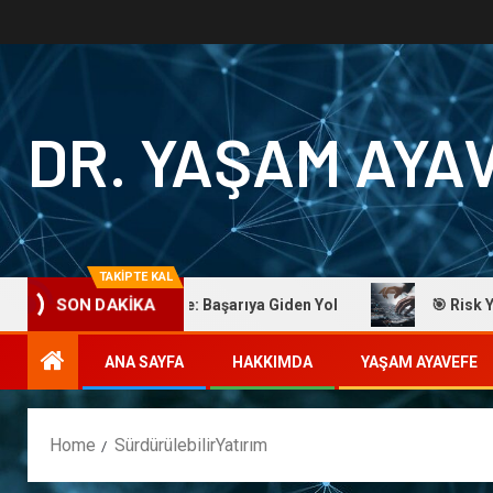
DR. YAŞAM AYA
TAKİPTE KAL
Dr. Yaşam Ayavefe: Başarıya Giden Yol
🎯 Risk Yönet
SON DAKİKA
ANA SAYFA
HAKKIMDA
YAŞAM AYAVEFE
Home
SürdürülebilirYatırım