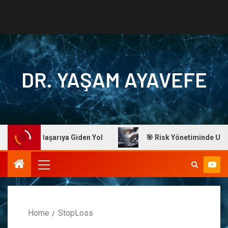
DR. YAŞAM AYAVEFE
Ayavefe: Başarıya Giden Yol
🎯 Risk Yönetiminde Ustalık:
Home
StopLoss