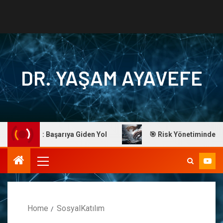
DR. YAŞAM AYAVEFE
m Ayavefe: Başarıya Giden Yol
🎯 Risk Yönetiminde Ustal
Home
SosyalKatılım