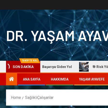
DR. YAŞAM AYA
TAKİPTE KAL
Dr. Yaşam Ayavefe: Başarıya Giden Yol
🎯 Risk Yöneti
SON DAKİKA
ANA SAYFA
HAKKIMDA
YAŞAM AYAVEFE
Home
SağlıklıÇalışanlar