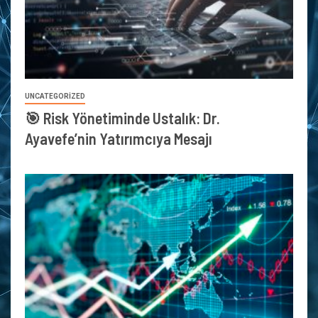
UNCATEGORIZED
🎯 Risk Yönetiminde Ustalık: Dr.
Ayavefe’nin Yatırımcıya Mesajı