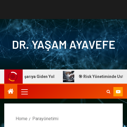
DR. YAŞAM AYAVEFE
vefe: Başarıya Giden Yol
🎯 Risk Yönetiminde Ustalık: Dr
Home
Parayönetimi