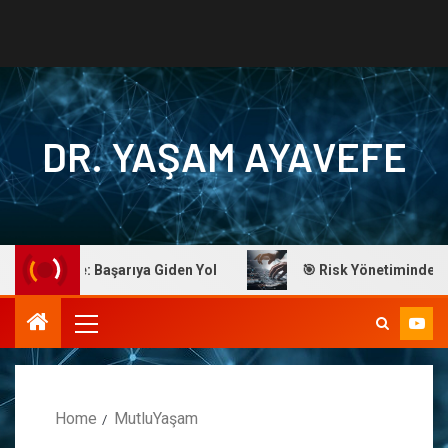
DR. YAŞAM AYAVEFE
m Ayavefe: Başarıya Giden Yol
🎯 Risk Yönetiminde Ustal
Home
MutluYaşam