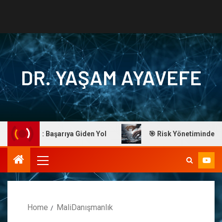
DR. YAŞAM AYAVEFE
m Ayavefe: Başarıya Giden Yol
🎯 Risk Yönetiminde Ustal
Home
MaliDanışmanlık