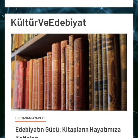
KültürVeEdebiyat
DR. YAŞAM AYAVEFE
Edebiyatın Gücü: Kitapların Hayatımıza