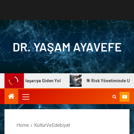
DR. YAŞAM AYAVEFE
Ayavefe: Başarıya Giden Yol
🎯 Risk Yönetiminde Ustalık
Home
KültürVeEdebiyat