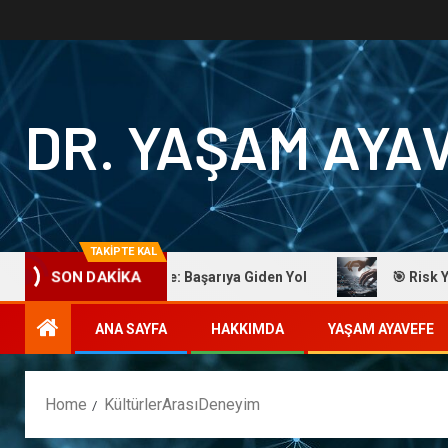
DR. YAŞAM AYA
TAKİPTE KAL
Dr. Yaşam Ayavefe: Başarıya Giden Yol
🎯 Risk Yönet
SON DAKİKA
ANA SAYFA
HAKKIMDA
YAŞAM AYAVEFE
Home
KültürlerArasıDeneyim