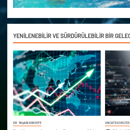
YENİLENEBİLİR VE SÜRDÜRÜLEBİLİR BİR GELE
DR. YAŞAM AYAVEFE
UNCATEGORIZED