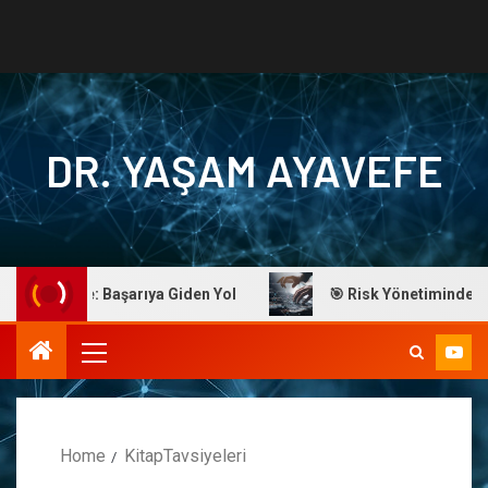
DR. YAŞAM AYAVEFE
am Ayavefe: Başarıya Giden Yol
🎯 Risk Yönetiminde Ustal
Home
KitapTavsiyeleri