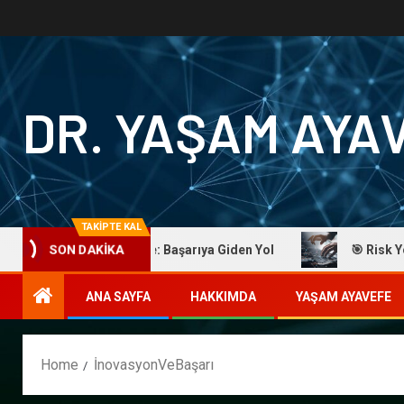
DR. YAŞAM AYA
TAKİPTE KAL
Dr. Yaşam Ayavefe: Başarıya Giden Yol
🎯 Risk Yönetimi
SON DAKİKA
ANA SAYFA
HAKKIMDA
YAŞAM AYAVEFE
Home
İnovasyonVeBaşarı