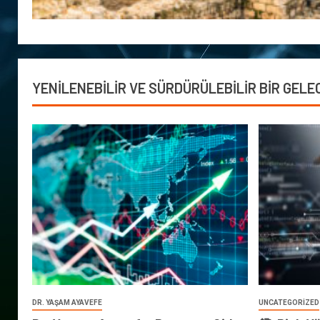
YENİLENEBİLİR VE SÜRDÜRÜLEBİLİR BİR GELE
DR. YAŞAM AYAVEFE
UNCATEGORIZED