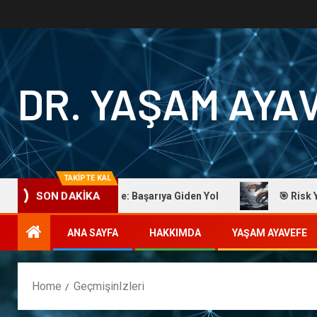
DR. YAŞAM AYA
TAKİPTE KAL
Dr. Yaşam Ayavefe: Başarıya Giden Yol
🎯 Risk Yönet
SON DAKİKA
ANA SAYFA
HAKKIMDA
YAŞAM AYAVEFE
Home
GeçmişinIzleri