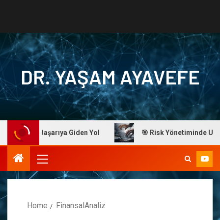
DR. YAŞAM AYAVEFE
Ayavefe: Başarıya Giden Yol
🎯 Risk Yönetiminde Ustalık
Home
FinansalAnaliz