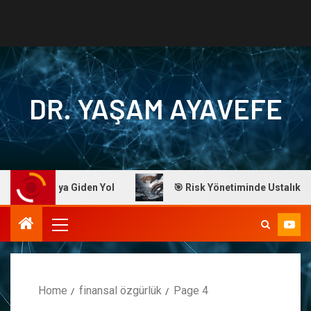
DR. YAŞAM AYAVEFE
arıya Giden Yol
🎯 Risk Yönetiminde Ustalık: Dr. Ayavefe
Home
finansal özgürlük
Page 4