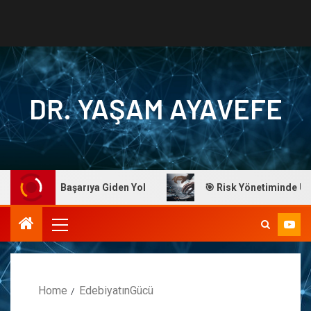
DR. YAŞAM AYAVEFE
Ayavefe: Başarıya Giden Yol
🎯 Risk Yönetiminde Ustalık
Home
EdebiyatınGücü