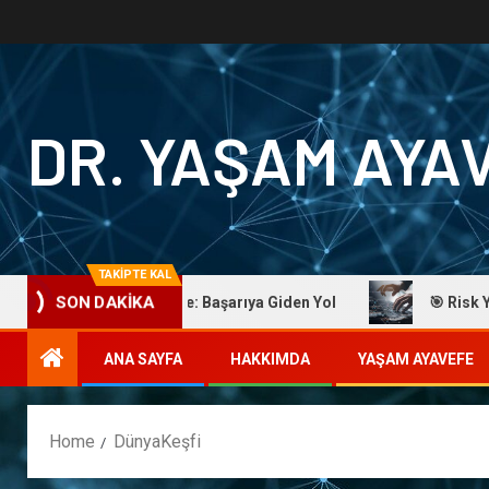
DR. YAŞAM AYA
TAKİPTE KAL
Dr. Yaşam Ayavefe: Başarıya Giden Yol
🎯 Risk Yönet
SON DAKİKA
ANA SAYFA
HAKKIMDA
YAŞAM AYAVEFE
Home
DünyaKeşfi