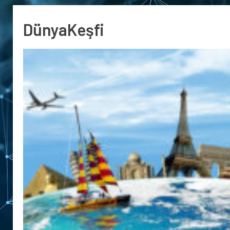
DünyaKeşfi