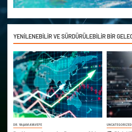
YENİLENEBİLİR VE SÜRDÜRÜLEBİLİR BİR GELE
DR. YAŞAM AYAVEFE
UNCATEGORIZED