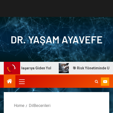
DR. YAŞAM AYAVEFE
Ayavefe: Başarıya Giden Yol
🎯 Risk Yönetiminde Ustalık
Home
DilBecerileri