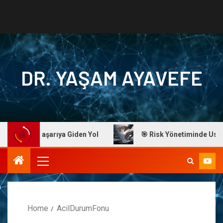
DR. YAŞAM AYAVEFE
yavefe: Başarıya Giden Yol
🎯 Risk Yönetiminde Ustalık: 
Home
AcilDurumFonu