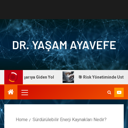
DR. YAŞAM AYAVEFE
fe: Başarıya Giden Yol
🎯 Risk Yönetiminde Ustalık: Dr.
Home
Sürdürülebilir Enerji Kaynakları Nedir?