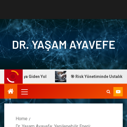
DR. YAŞAM AYAVEFE
Başarıya Giden Yol
🎯 Risk Yönetiminde Ustalık: Dr. Ayav
Home
Dr. Yaşam Ayavefe: Yenilenebilir Enerji: