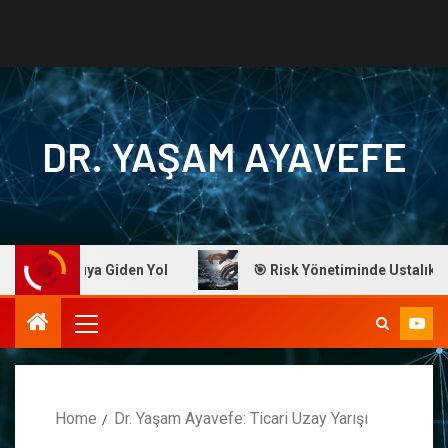
DR. YAŞAM AYAVEFE
 Başarıya Giden Yol
🎯 Risk Yönetiminde Ustalık: Dr. Aya
Home
Dr. Yaşam Ayavefe: Ticari Uzay Yarışı