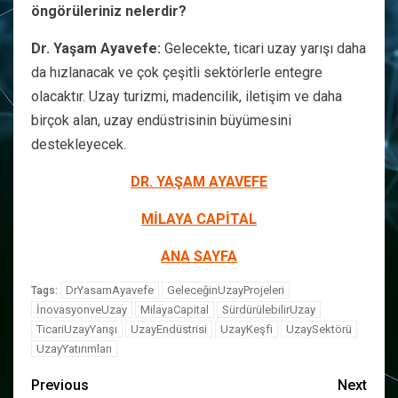
öngörüleriniz nelerdir?
Dr. Yaşam Ayavefe:
Gelecekte, ticari uzay yarışı daha
da hızlanacak ve çok çeşitli sektörlerle entegre
olacaktır. Uzay turizmi, madencilik, iletişim ve daha
birçok alan, uzay endüstrisinin büyümesini
destekleyecek.
DR. YAŞAM AYAVEFE
MİLAYA CAPİTAL
ANA SAYFA
DrYasamAyavefe
GeleceğinUzayProjeleri
Tags:
İnovasyonveUzay
MilayaCapital
SürdürülebilirUzay
TicariUzayYarışı
UzayEndüstrisi
UzayKeşfi
UzaySektörü
UzayYatırımları
Previous
Next