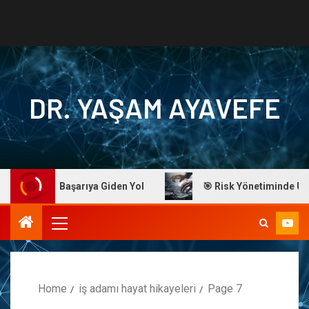
DR. YAŞAM AYAVEFE
 Ayavefe: Başarıya Giden Yol
🎯 Risk Yönetiminde Ustalık
Home
iş adamı hayat hikayeleri
Page 7